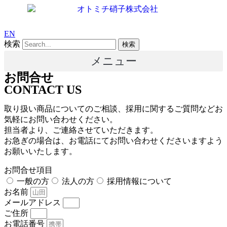
コ
ン
テ
EN
ン
検索
検索
ツ
メニュー
に
ス
お問合せ
キ
CONTACT US
ッ
プ
取り扱い商品についてのご相談、採用に関するご質問などお
気軽にお問い合わせください。
担当者より、ご連絡させていただきます。
お急ぎの場合は、お電話にてお問い合わせくださいますよう
お願いいたします。
お問合せ項目
一般の方
法人の方
採用情報について
お名前
メールアドレス
ご住所
お電話番号